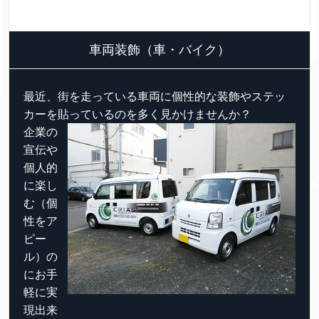
車両装飾（車・バイク）
最近、街を走っている車両に個性的な装飾やステッ
カーを貼っているのを多く見かけませんか？
企業の
宣伝や
個人的
に楽し
む（個
性をア
ピー
ル）の
にお手
軽に実
現出来