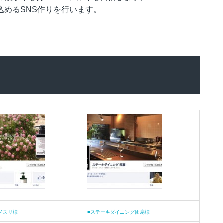
込めるSNS作りを行います。
メスリ様
■ステーキダイニング団扇様