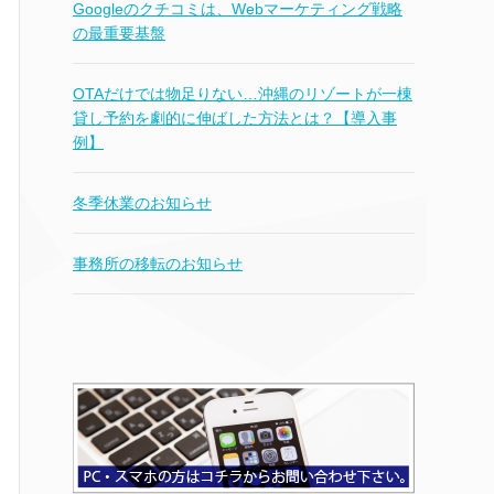
Googleのクチコミは、Webマーケティング戦略
の最重要基盤
OTAだけでは物足りない…沖縄のリゾートが一棟
貸し予約を劇的に伸ばした方法とは？【導入事
例】
冬季休業のお知らせ
事務所の移転のお知らせ