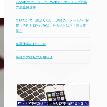
Googleのクチコミは、Webマーケティング戦略
の最重要基盤
OTAだけでは物足りない…沖縄のリゾートが一棟
貸し予約を劇的に伸ばした方法とは？【導入事
例】
冬季休業のお知らせ
事務所の移転のお知らせ