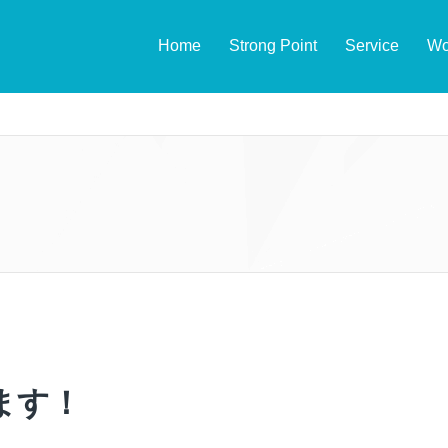
Home
Strong Point
Service
Wo
ます！